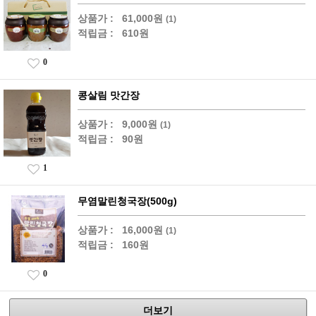
상품가 :
61,000원
(1)
적립금 :
610원
0
콩살림 맛간장
상품가 :
9,000원
(1)
적립금 :
90원
1
무염말린청국장(500g)
상품가 :
16,000원
(1)
적립금 :
160원
0
더보기