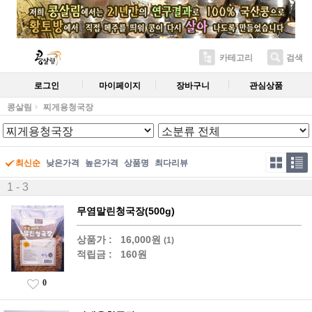
카테고리
검색
로그인
마이페이지
장바구니
관심상품
콩살림
찌게용청국장
최신순
낮은가격
높은가격
상품명
최다리뷰
1 - 3
무염말린청국장(500g)
상품가 :
16,000원
(1)
적립금 :
160원
0