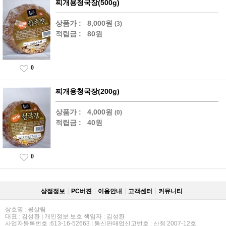
찌개용청국장(500g)
상품가 :
8,000원
(3)
적립금 :
80원
0
찌개용청국장(200g)
상품가 :
4,000원
(0)
적립금 :
40원
0
상점정보
PC버젼
이용안내
고객센터
커뮤니티
상호명 : 콩살림
대표 : 김성환 | 개인정보 보호 책임자 : 김성환
사업자등록번호 :613-16-52663 | 통신판매업신고번호 : 산청 2007-12호