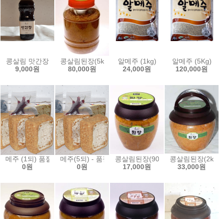
콩살림 맛간장
콩살림된장(5kg)
알메주 (1kg)
알메주 (5Kg)
9,000원
80,000원
24,000원
120,000원
메주 (1되) 품절
메주(5되) - 품절
콩살림된장(900g)
콩살림된장(2kg
0원
0원
17,000원
33,000원