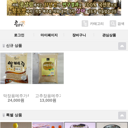
카테고리
검색
로그인
마이페이지
장바구니
관심상품
신규 상품
막장용메주가루 1kg
고추장용메주가루 500g
24,000원
13,000원
특별 상품