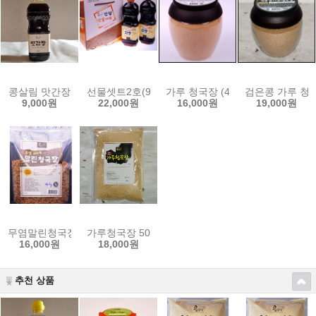
콩살림 맛간장
선물셋트2호(900ml 간장2개)
가루 청국장 (400g)
검은콩 가루 청국장
9,000원
22,000원
16,000원
19,000원
무염말린청국장(500g)
가루청국장 500g
16,000원
18,000원
추천 상품