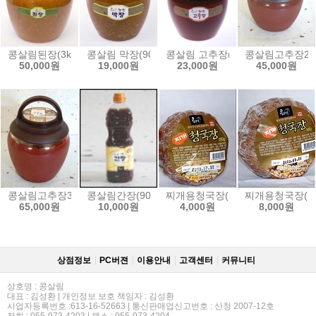
콩살림된장(3kg)
콩살림 막장(900g)
콩살림 고추장(900g)
콩살림고추장2k
50,000원
19,000원
23,000원
45,000원
콩살림고추장3kg
콩살림간장(900ml)
찌개용청국장(200g)
찌개용청국장(50
65,000원
10,000원
4,000원
8,000원
상점정보
PC버젼
이용안내
고객센터
커뮤니티
상호명 : 콩살림
대표 : 김성환 | 개인정보 보호 책임자 : 김성환
사업자등록번호 :613-16-52663 | 통신판매업신고번호 : 산청 2007-12호
전화 : 055-973-4203 | 팩스 : 055-973-4204