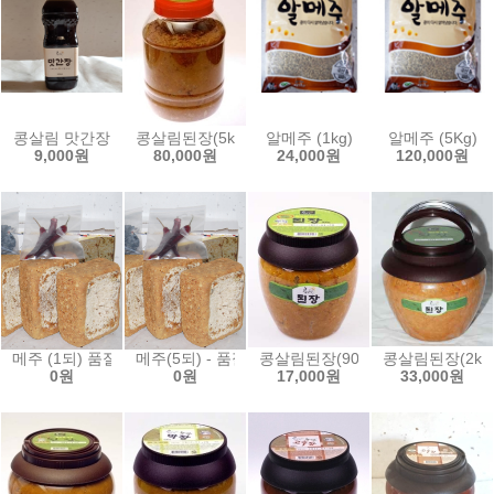
콩살림 맛간장
콩살림된장(5kg)
알메주 (1kg)
알메주 (5Kg)
9,000원
80,000원
24,000원
120,000원
메주 (1되) 품절
메주(5되) - 품절
콩살림된장(900g)
콩살림된장(2kg
0원
0원
17,000원
33,000원