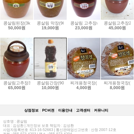
콩살림된장(3kg)
콩살림 막장(900g)
콩살림 고추장(900g)
콩살림고추장2k
50,000원
19,000원
23,000원
45,000원
콩살림고추장3kg
콩살림간장(900ml)
찌개용청국장(200g)
찌개용청국장(50
65,000원
10,000원
4,000원
8,000원
상점정보
PC버젼
이용안내
고객센터
커뮤니티
상호명 : 콩살림
대표 : 김성환 | 개인정보 보호 책임자 : 김성환
사업자등록번호 :613-16-52663 | 통신판매업신고번호 : 산청 2007-12호
전화 : 055-973-4203 | 팩스 : 055-973-4204