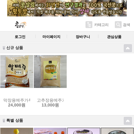
카테고리
검색
로그인
마이페이지
장바구니
관심상품
신규 상품
막장용메주가루 1kg
고추장용메주가루 500g
24,000원
13,000원
특별 상품