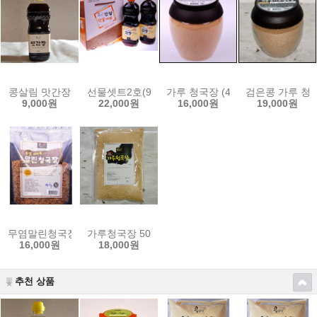
콩살림 맛간장
선물셋트2호(900ml 간장2개)
가루 청국장 (400g)
검은콩 가루 청국장
9,000원
22,000원
16,000원
19,000원
무염말린청국장(500g)
가루청국장 500g
16,000원
18,000원
추천 상품