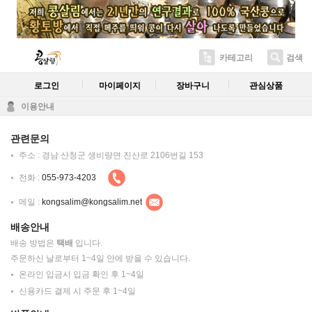
카테고리
검색
로그인
마이페이지
장바구니
관심상품
이용안내
관련문의
주소 : 경남 산청군 생비량면 진산로 2106번길 153
전화 :
055-973-4203
메일 :
kongsalim@kongsalim.net
배송안내
배송 방법은
택배
입니다.
주문하신 날로부터 1~4일 안에 받을 수 있습니다.
온라인 입금시 입금 확인 후 1~4일
신용카드 결제 시 주문 후 1~4일