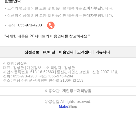
반품안내
고객의 변심에 의한 교환 및 반품이면 배송비는
소비자부담
입니다.
상품의 이상에 의한 교환 및 반품이면 배송비는
판매자부담
입니다.
문의 :
055-973-4203
"자세한 내용은 PC사이트의 이용안내를 참고하세요."
상점정보
PC버젼
이용안내
고객센터
커뮤니티
상호명 : 콩살림
대표 : 김성환 | 개인정보 보호 책임자 : 김성환
사업자등록번호 :613-16-52663 | 통신판매업신고번호 : 산청 2007-12호
전화 : 055-973-4203 | 팩스 : 055-973-4204
주소 : 경남 산청군 생비량면 진산로 2106번길 153
이용약관
|
개인정보처리방침
ⓒ콩살림 All rights reserved.
Make
Shop