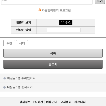
쓰기
자동입력방지 프로그램
인증키 보기
인증키 입력
수정
삭제
목록
글쓰기
이전글 :
콩 수확했어요
다음글 :
콩 순지르기
상점정보
PC버젼
이용안내
고객센터
커뮤니티