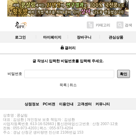
카테고리
검색
로그인
마이페이지
장바구니
관심상품
갤러리
글 작성시 입력한 비밀번호를 입력해 주세요.
비밀번호
확인
목록
|
취소
상점정보
PC버젼
이용안내
고객센터
커뮤니티
상호명 : 콩살림
대표 : 김성환 | 개인정보 보호 책임자 : 김성환
사업자등록번호 :613-16-52663 | 통신판매업신고번호 : 산청 2007-12호
전화 : 055-973-4203 | 팩스 : 055-973-4204
주소 : 경남 산청군 생비량면 진산로 2106번길 153