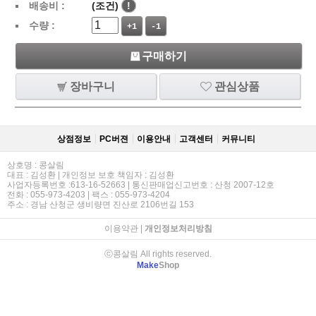
배송비 :
(조건)
!
수량 :
+1
-1
구매하기
장바구니
관심상품
상점정보
PC버젼
이용안내
고객센터
커뮤니티
상호명 : 콩살림
대표 : 김성환 | 개인정보 보호 책임자 : 김성환
사업자등록번호 :613-16-52663 | 통신판매업신고번호 : 산청 2007-12호
전화 : 055-973-4203 | 팩스 : 055-973-4204
주소 : 경남 산청군 생비량면 진산로 2106번길 153
이용약관
|
개인정보처리방침
ⓒ콩살림 All rights reserved.
Make
Shop