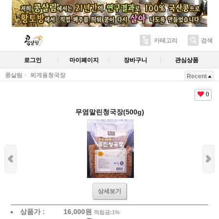
카테고리
검색
로그인
마이페이지
장바구니
관심상품
콩살림
찌게용청국장
Recent
0
무염말린청국장(500g)
상세보기
상품가 :
16,000
원
적립금:1%