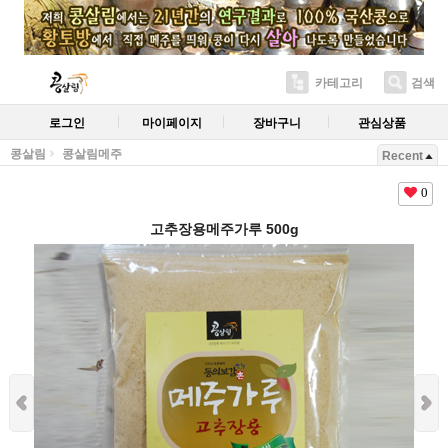
카테고리
검색
로그인
마이페이지
장바구니
관심상품
콩살림
콩살림메주
Recent
0
고추장용메주가루 500g