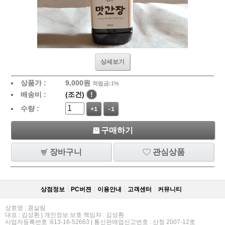
상세보기
상품가 :
9,000
원
적립금:1%
배송비 :
(조건)
!
수량 :
+1
-1
구매하기
장바구니
관심상품
상점정보
PC버젼
이용안내
고객센터
커뮤니티
상호명 : 콩살림
대표 : 김성환 | 개인정보 보호 책임자 : 김성환
사업자등록번호 :613-16-52663 | 통신판매업신고번호 : 산청 2007-12호