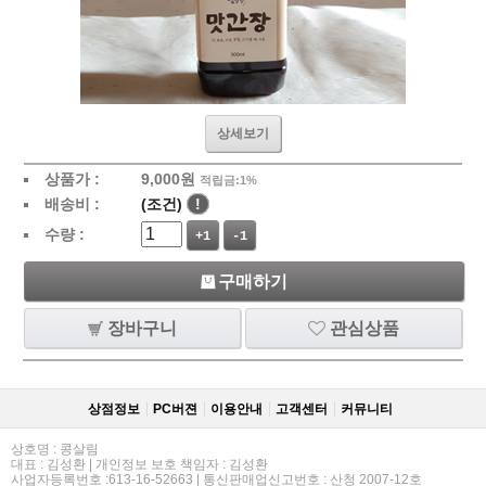
상세보기
상품가 :
9,000
원
적립금:1%
배송비 :
(조건)
!
수량 :
+1
-1
구매하기
장바구니
관심상품
상점정보
PC버젼
이용안내
고객센터
커뮤니티
상호명 : 콩살림
대표 : 김성환 | 개인정보 보호 책임자 : 김성환
사업자등록번호 :613-16-52663 | 통신판매업신고번호 : 산청 2007-12호