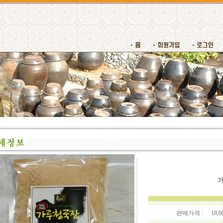
가
판매가격 :
18,0