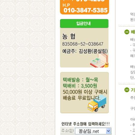
먹
된
배
-
-
해
배
상
단
주
구
아
-
-