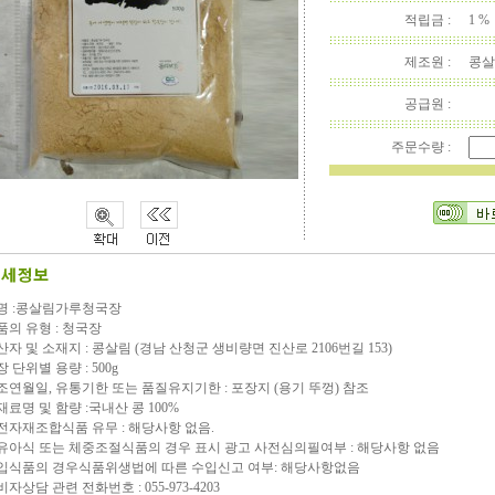
적립금 :
1 %
제조원 :
콩살
공급원 :
주문수량 :
명 :콩살림가루청국장
품의 유형 : 청국장
산자 및 소재지 : 콩살림 (경남 산청군 생비량면 진산로 2106번길 153)
 단위별 용량 : 500g
조연월일, 유통기한 또는 품질유지기한 : 포장지 (용기 뚜껑) 참조
재료명 및 함량 :국내산 콩 100%
전자재조합식품 유무 : 해당사항 없음.
유아식 또는 체중조절식품의 경우 표시 광고 사전심의필여부 : 해당사항 없음
입식품의 경우식품위생법에 따른 수입신고 여부: 해당사항없음
자상담 관련 전화번호 : 055-973-4203