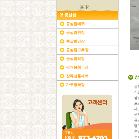
콩살림
콩살림메주
콩살림된장
콩살림간장
콩살림고추장
콩살림막장
찌개용청국장
장류선물세트
가루청국장
품
식
생
포장
제
원
유
영
수
소비