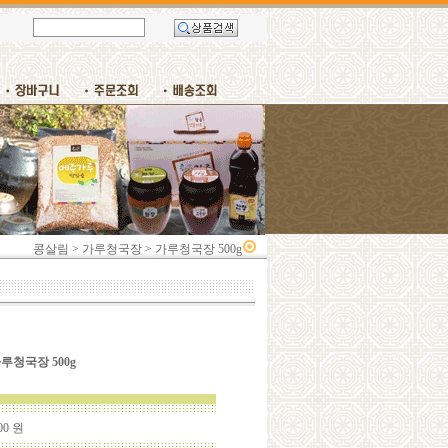
콩살림
>
가루청국장
>
가루청국장 500g
루청국장 500g
00
원