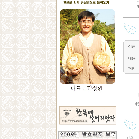
-
-
이름 :
내용 :
평점
이
이
번호