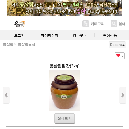
카테고리
검색
로그인
마이페이지
장바구니
관심상품
콩살림
콩살림된장
Recent
1
콩살림된장(3kg)
상세보기