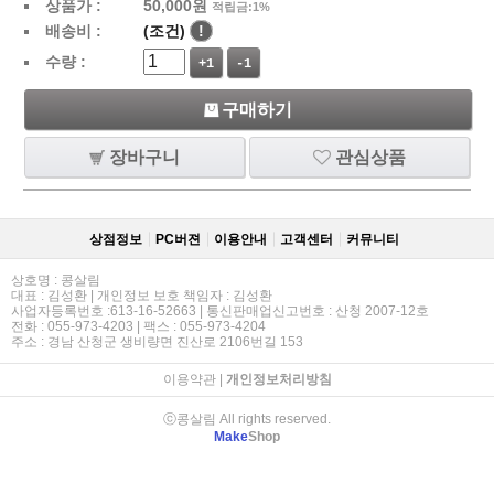
상품가 :
50,000
원
적립금:1%
배송비 :
(조건)
!
수량 :
+1
-1
구매하기
장바구니
관심상품
상점정보
PC버젼
이용안내
고객센터
커뮤니티
상호명 : 콩살림
대표 : 김성환 | 개인정보 보호 책임자 : 김성환
사업자등록번호 :613-16-52663 | 통신판매업신고번호 : 산청 2007-12호
전화 : 055-973-4203 | 팩스 : 055-973-4204
주소 : 경남 산청군 생비량면 진산로 2106번길 153
이용약관
|
개인정보처리방침
ⓒ콩살림 All rights reserved.
Make
Shop