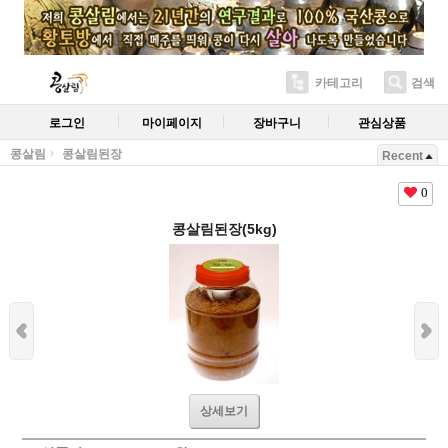
카테고리
검색
로그인
마이페이지
장바구니
관심상품
콩살림
콩살림된장
Recent
0
콩살림된장(5kg)
상세보기