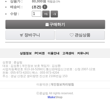
상품가 :
80,000
원
적립금:1%
배송비 :
(조건)
!
수량 :
+1
-1
구매하기
장바구니
관심상품
상점정보
PC버젼
이용안내
고객센터
커뮤니티
상호명 : 콩살림
대표 : 김성환 | 개인정보 보호 책임자 : 김성환
사업자등록번호 :613-16-52663 | 통신판매업신고번호 : 산청 2007-12호
전화 : 055-973-4203 | 팩스 : 055-973-4204
주소 : 경남 산청군 생비량면 진산로 2106번길 153
이용약관
|
개인정보처리방침
ⓒ콩살림 All rights reserved.
Make
Shop